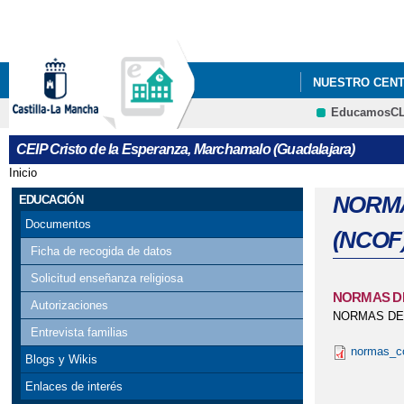
NUESTRO CEN
EducamosC
CEIP Cristo de la Esperanza, Marchamalo (Guadalajara)
Inicio
Se encuentra usted aquí
NORMA
EDUCACIÓN
Documentos
(NCOF
Ficha de recogida de datos
Solicitud enseñanza religiosa
NORMAS DE
Autorizaciones
NORMAS DE 
Entrevista familias
normas_co
Blogs y Wikis
Enlaces de interés