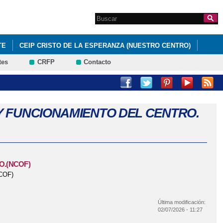
Search this site
Formulario de
búsqueda
TE
CEIP CRISTO DE LA ESPERANZA (NUESTRO CENTRO)
tes
CRFP
Contacto
Y FUNCIONAMIENTO DEL CENTRO.
O.(NCOF)
COF)
Última modificación:
02/07/2026 - 11:27