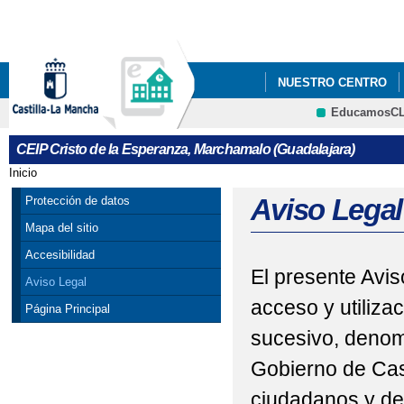
Pa
co
pri
NUESTRO CENTRO
EducamosC
CEIP CRISTO DE LA
CRFP
CEIP Cristo de la Esperanza, Marchamalo (Guadalajara)
Inicio
Se encuentra usted aquí
Aviso Legal
Protección de datos
Mapa del sitio
Accesibilidad
El presente Avis
Aviso Legal
acceso y utiliza
Página Principal
sucesivo, denom
Gobierno de Cas
ciudadanos y de